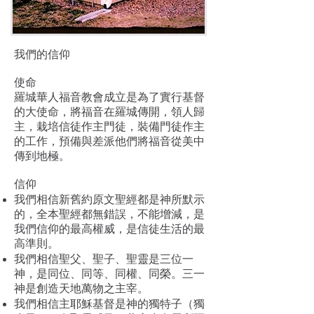
我們的信仰
使命
羅城華人福音教會成立是為了實行基督
的大使命，將福音在羅城傳開，領人歸
主，栽培信徒作主門徒，裝備門徒作主
的工作，預備與差派他們將福音從美中
傳到地極。
信仰
我們相信新舊約原文聖經都是神所默示
的，全本聖經都無錯誤，不能增減，是
我們信仰的最高權威，是信徒生活的最
高準則。
我們相信聖父、聖子、聖靈是三位一
神，是同位、同等、同權、同榮。三一
神是創造天地萬物之主宰。
我們相信主耶穌基督是神的獨特子（獨