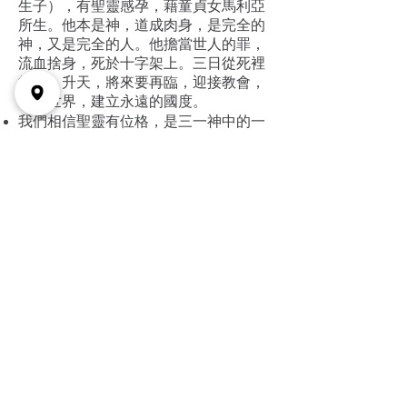
生子），有聖靈感孕，藉童貞女馬利亞
所生。他本是神，道成肉身，是完全的
神，又是完全的人。他擔當世人的罪，
流血捨身，死於十字架上。三日從死裡
復活，升天，將來要再臨，迎接教會，
審判世界，建立永遠的國度。
我們相信聖靈有位格，是三一神中的一
位。使人悔改重生，在信徒心中作保惠
師。信徒因他得力，行出真理；因聖靈
的洗，進入基督的身體；因他的恩賜，
得以事奉，結出果子。
我們相信人是按神的形象與樣式被造，
因犯罪與神分隔，等候審判。唯有相信
基督，罪才得赦，並得新生命，在基督
以外別無其他的救恩。
我們相信教會是基督的身體，由眾聖徒
與眾教會合成，以基督為元首。教會是
福音的基地，信徒是地方教會的肢體，
信徒在神的家中要盡神兒女的本份，經
常聚會、禱告、事奉與奉獻，使神的名
被高舉。